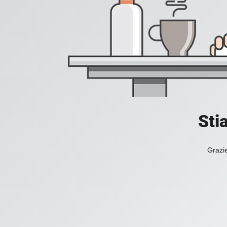
Sti
Grazie