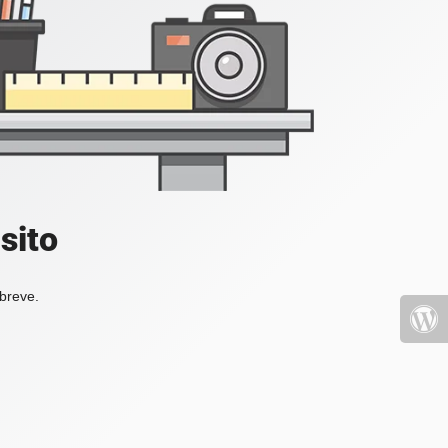
sito
 breve.