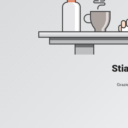
Sti
Grazie