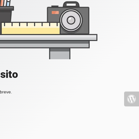
sito
 breve.