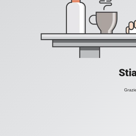
Sti
Grazie