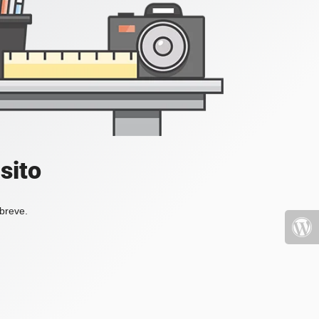
sito
 breve.