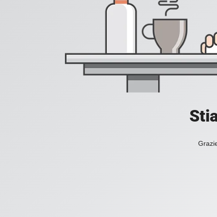
Sti
Grazie