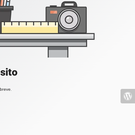
sito
 breve.