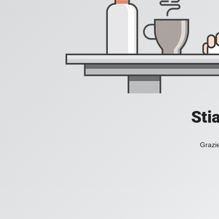
Sti
Grazie