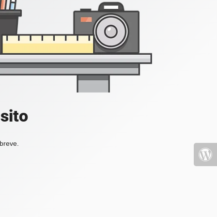
sito
 breve.