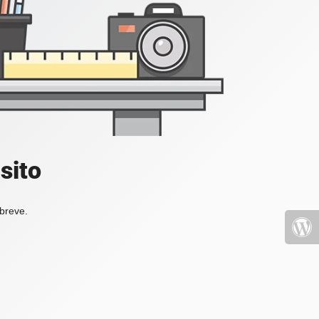
sito
 breve.