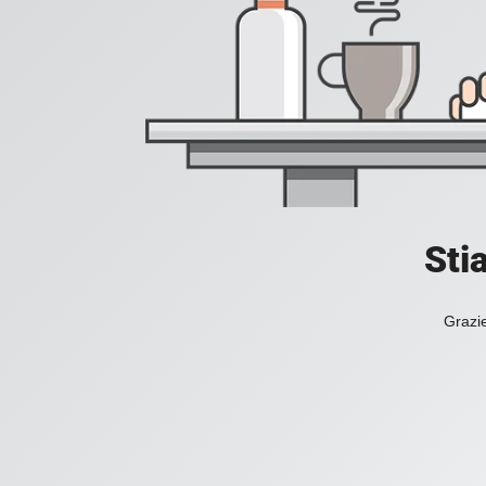
Sti
Grazie