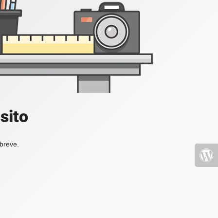
sito
 breve.