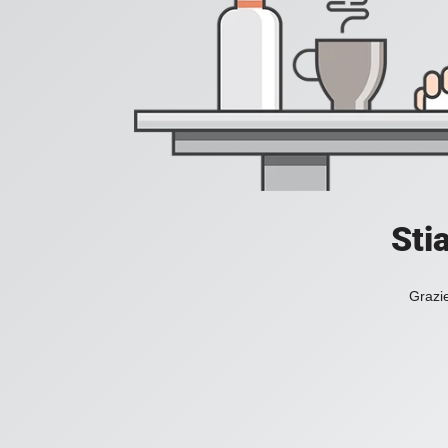
Sti
Grazie