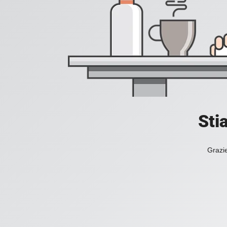
Sti
Grazie