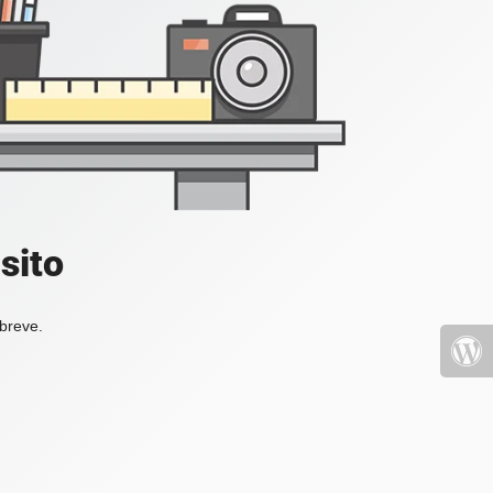
sito
 breve.