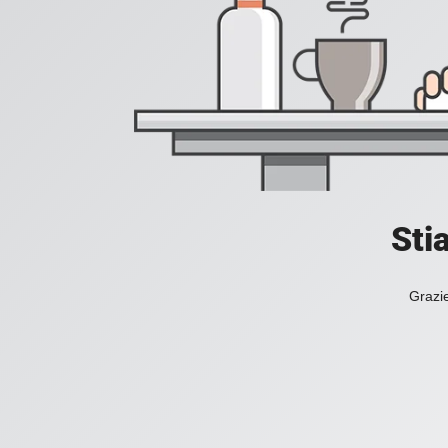
Sti
Grazie