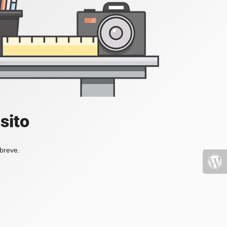
sito
 breve.