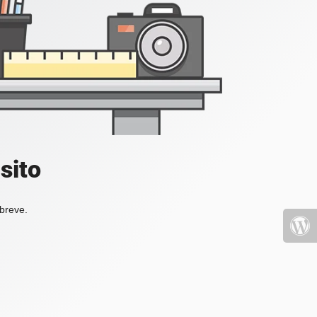
sito
 breve.