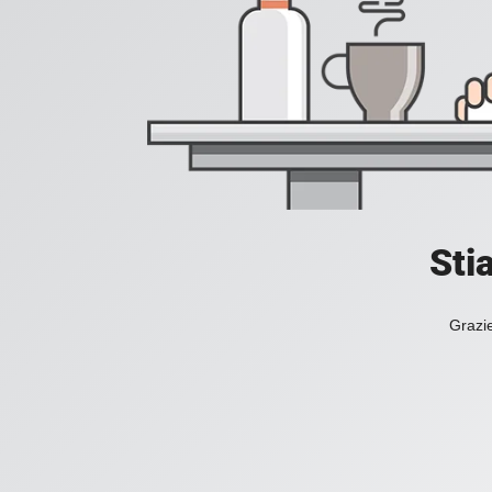
Sti
Grazie