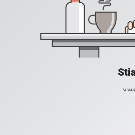
Sti
Grazie