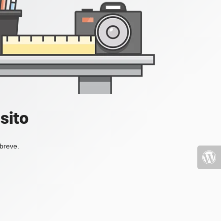
sito
 breve.