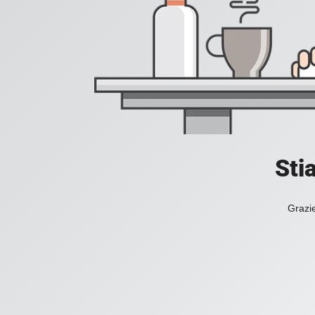
Sti
Grazie