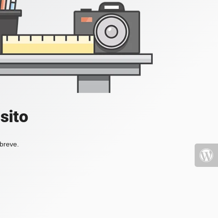
sito
 breve.