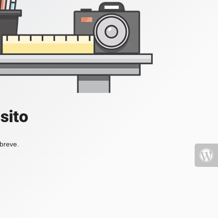
sito
 breve.