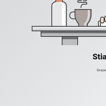
Sti
Grazie