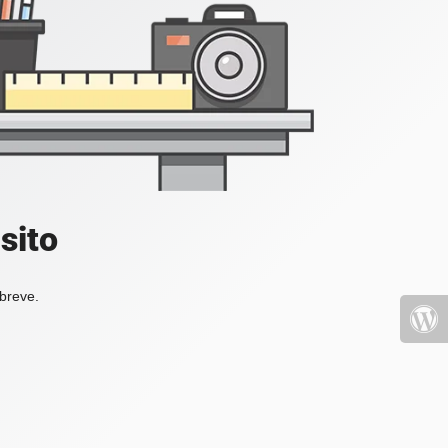
sito
 breve.