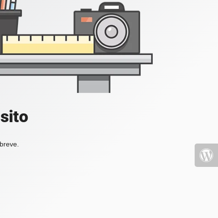
sito
 breve.