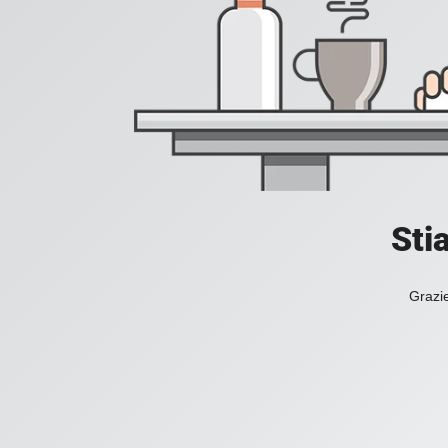
Sti
Grazie